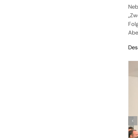
Neb
„Zw
Fol
Abe
Desh