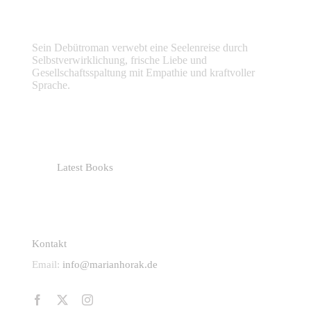
ABOUT ME
Sein Debütroman verwebt eine Seelenreise durch
Selbstverwirklichung, frische Liebe und
Gesellschaftsspaltung mit Empathie und kraftvoller
Sprache.
USEFUL LINKS
Latest Books
CONTACT INFO
Kontakt
Email:
info@marianhorak.de