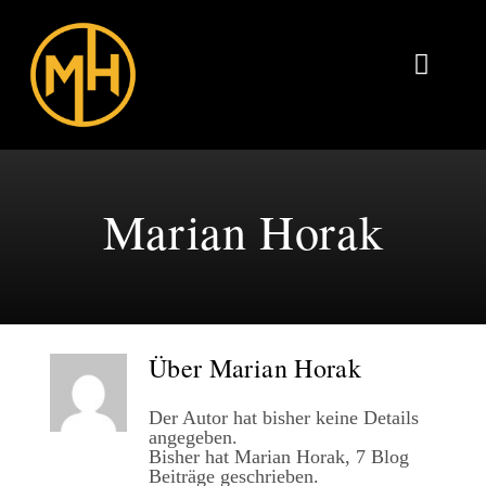
Zum
Inhalt
springen
Toggl
Naviga
Home
Zwei Bier am Bahnsteig
Marian Horak
Über mich
Kontakt
Über
Marian Horak
Der Autor hat bisher keine Details
angegeben.
Bisher hat Marian Horak, 7 Blog
Beiträge geschrieben.