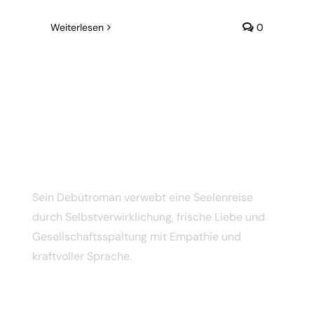
Weiterlesen
0
ABOUT ME
Sein Debütroman verwebt eine Seelenreise
durch Selbstverwirklichung, frische Liebe und
Gesellschaftsspaltung mit Empathie und
kraftvoller Sprache.
USEFUL LINKS